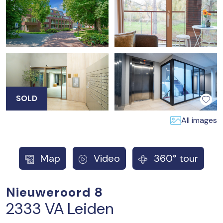
SOLD
All images
Map
Video
360° tour
Nieuweroord 8
2333 VA Leiden