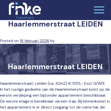
Skip
to
content
Haarlemmerstraat LEIDEN
De makelaardij waar jij je thuis voelt
Finke makelaars
Posted on
16 februari 2026
by
Haarlemmerstraat LEIDEN
Haarlemmerstraat, Leiden (ca. 42m2) € 1355,- Excl. G/W/E
In het rustige gedeelte van de Haarlemmerstraat komt op de
eerste verdieping een bijzonder appartement beschikbaar.
De eerste etage is bereikbaar via een trap. Bij binnenkomst in
het appartement is er direct toegang tot de ruime hal, die