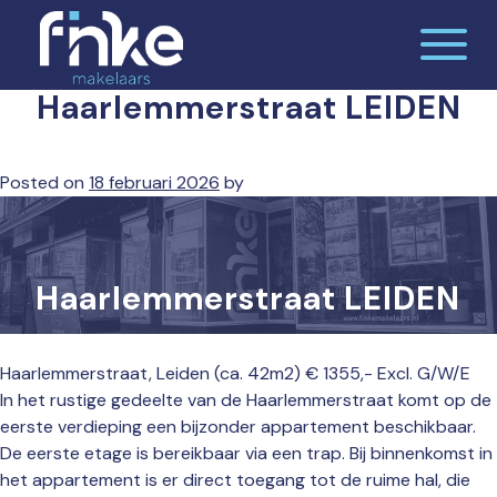
Skip
to
content
Haarlemmerstraat LEIDEN
De makelaardij waar jij je thuis voelt
Finke makelaars
Posted on
18 februari 2026
by
Haarlemmerstraat LEIDEN
Haarlemmerstraat, Leiden (ca. 42m2) € 1355,- Excl. G/W/E
In het rustige gedeelte van de Haarlemmerstraat komt op de
eerste verdieping een bijzonder appartement beschikbaar.
De eerste etage is bereikbaar via een trap. Bij binnenkomst in
het appartement is er direct toegang tot de ruime hal, die