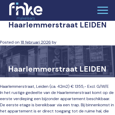
Skip
to
content
Haarlemmerstraat LEIDEN
De makelaardij waar jij je thuis voelt
Finke makelaars
Posted on
18 februari 2026
by
Haarlemmerstraat LEIDEN
Haarlemmerstraat, Leiden (ca. 42m2) € 1355,- Excl. G/W/E
In het rustige gedeelte van de Haarlemmerstraat komt op de
eerste verdieping een bijzonder appartement beschikbaar.
De eerste etage is bereikbaar via een trap. Bij binnenkomst in
het appartement is er direct toegang tot de ruime hal, die