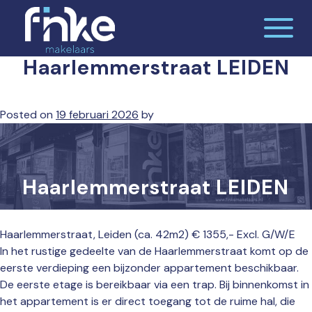
Skip
to
content
Haarlemmerstraat LEIDEN
De makelaardij waar jij je thuis voelt
Finke makelaars
Posted on
19 februari 2026
by
Haarlemmerstraat LEIDEN
Haarlemmerstraat, Leiden (ca. 42m2) € 1355,- Excl. G/W/E
In het rustige gedeelte van de Haarlemmerstraat komt op de
eerste verdieping een bijzonder appartement beschikbaar.
De eerste etage is bereikbaar via een trap. Bij binnenkomst in
het appartement is er direct toegang tot de ruime hal, die