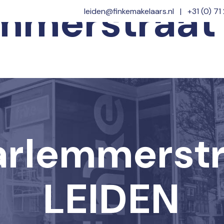
mmerstraat
leiden@finkemakelaars.nl
|
+31 (0) 71
Home
Aanbod
arlemmerstr
LEIDEN