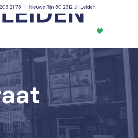
 LEIDEN
 203 21 73
| Nieuwe Rijn 50 2312 JH Leiden
Diensten
Over ons
NL
EN
aat