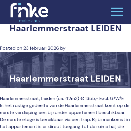
Skip
to
content
Haarlemmerstraat LEIDEN
De makelaardij waar jij je thuis voelt
Finke makelaars
Posted on
23 februari 2026
by
Haarlemmerstraat LEIDEN
Haarlemmerstraat, Leiden (ca. 42m2) € 1355,- Excl. G/W/E
In het rustige gedeelte van de Haarlemmerstraat komt op de
eerste verdieping een bijzonder appartement beschikbaar.
De eerste etage is bereikbaar via een trap. Bij binnenkomst in
het appartement is er direct toegang tot de ruime hal, die