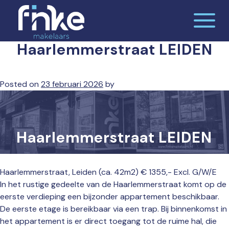
Skip
to
content
Haarlemmerstraat LEIDEN
De makelaardij waar jij je thuis voelt
Finke makelaars
Posted on
23 februari 2026
by
Haarlemmerstraat LEIDEN
Haarlemmerstraat, Leiden (ca. 42m2) € 1355,- Excl. G/W/E
In het rustige gedeelte van de Haarlemmerstraat komt op de
eerste verdieping een bijzonder appartement beschikbaar.
De eerste etage is bereikbaar via een trap. Bij binnenkomst in
het appartement is er direct toegang tot de ruime hal, die