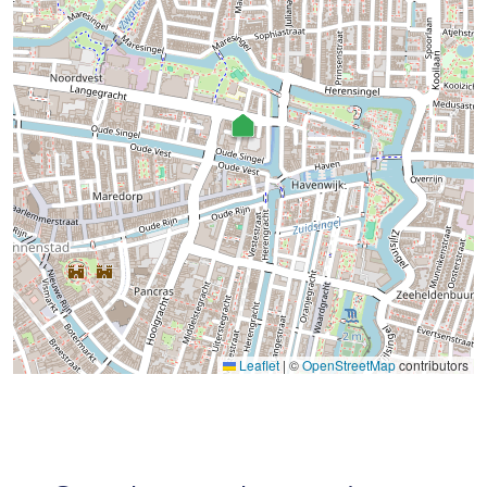
Leaflet
|
©
OpenStreetMap
contributors