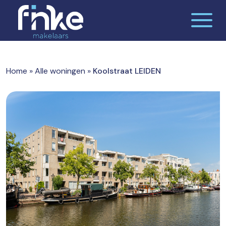
Skip
to
content
De makelaardij waar jij je thuis voelt
Finke makelaars
Home
»
Alle woningen
»
Koolstraat LEIDEN