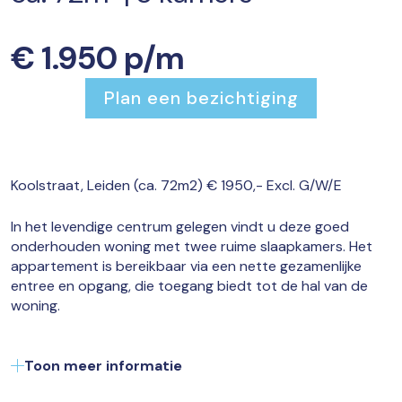
€ 1.950 p/m
Plan een bezichtiging
Koolstraat, Leiden (ca. 72m2) € 1950,- Excl. G/W/E
In het levendige centrum gelegen vindt u deze goed
onderhouden woning met twee ruime slaapkamers. Het
appartement is bereikbaar via een nette gezamenlijke
entree en opgang, die toegang biedt tot de hal van de
woning.
Vanuit de hal zijn alle vertrekken overzichtelijk bereikbaar,
waaronder een separaat toilet, een praktische bergkast
met cv-installatie en de royale woonkamer. De
Toon meer informatie
woonkamer kenmerkt zich door veel lichtinval en staat in