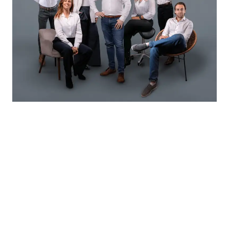
Eindelijk thuis
Ontdek het actuele aanbod van koop- en
huurwoningen en vind de plek die bij je past.
Met een sterke basis in Leiden en een bereik
door de hele Randstad weten we precies waar
jouw kansen liggen.
Finke is van alle markten thuis. En thuis in elke