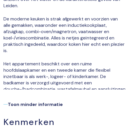
Leiden.
De moderne keuken is strak afgewerkt en voorzien van
alle gemakken, waaronder een inductiekookplaat,
afzuigkap, combi-oven/magnetron, vaatwasser en
koel-/vriescombinatie. Alles is netjes geïntegreerd en
praktisch ingedeeld, waardoor koken hier echt een plezier
is.
Het appartement beschikt over een ruime
hoofdslaapkamer en een tweede kamer die flexibel
inzetbaar is als werk-, logeer- of kinderkamer. De
badkamer is verzorgd uitgevoerd met een
douche-/badcombinatie, wastafelmeubel en aansluitingen
voor wasmachine en droger. Het separate toilet is vanuit
de hal bereikbaar.
Toon minder informatie
Extra praktisch is de privéberging op de begane grond,
Kenmerken
ideaal voor fietsen en extra opslag.