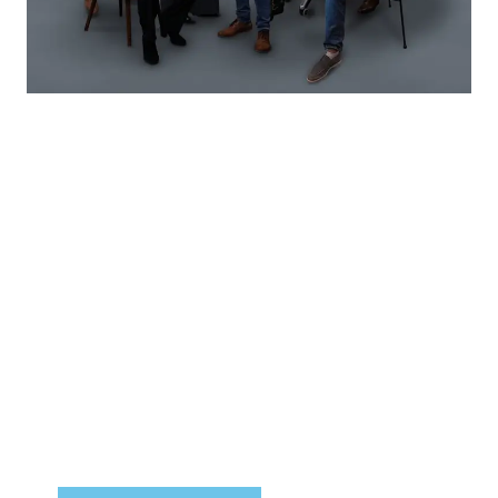
Eindelijk thuis
Ontdek het actuele aanbod van koop- en
huurwoningen en vind de plek die bij je past.
Met een sterke basis in Leiden en een bereik
door de hele Randstad weten we precies waar
jouw kansen liggen.
Finke is van alle markten thuis. En thuis in elke
markt.
Interesse in een woning? Kom gerust langs, we
denken graag met je mee.