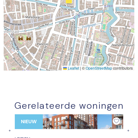
Leaflet
|
©
OpenStreetMap
contributors
Gerelateerde woningen
NIEUW
Previous
Nex