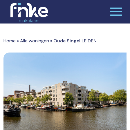
Skip
to
content
De makelaardij waar jij je thuis voelt
Finke makelaars
Home
»
Alle woningen
»
Oude Singel LEIDEN