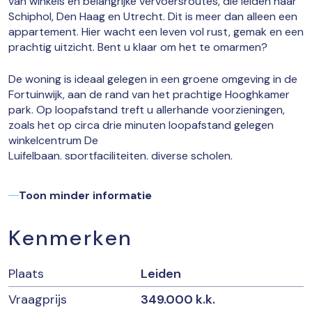
van winkels en belangrijke vervoersroutes, die leiden naar
Schiphol, Den Haag en Utrecht. Dit is meer dan alleen een
appartement. Hier wacht een leven vol rust, gemak en een
prachtig uitzicht. Bent u klaar om het te omarmen?
De woning is ideaal gelegen in een groene omgeving in de
Fortuinwijk, aan de rand van het prachtige Hooghkamer
park. Op loopafstand treft u allerhande voorzieningen,
zoals het op circa drie minuten loopafstand gelegen
winkelcentrum De
Luifelbaan, sportfaciliteiten, diverse scholen,
kinderopvang en opstapplaatsen voor openbaar vervoer.
Uitvalswegen A4 en N11 zijn eenvoudig te bereiken en de
Toon minder informatie
Leidse binnenstad ligt op circa 10 minuten fietsen!
De woning wordt verkocht inclusief privé berging en privé
Kenmerken
plaats in de inpandige parkeergarage.
Bijzonderheden:
Plaats
Leiden
– Vraagprijs € 349.000,- k.k.;
– Bouwjaar: 2008;
Vraagprijs
349.000 k.k.
– Oppervlakte: 78m2;