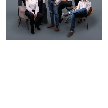
Eindelijk thuis
Ontdek het actuele aanbod van koop- en
huurwoningen en vind de plek die bij je past.
Met een sterke basis in Leiden en een bereik
door de hele Randstad weten we precies waar
jouw kansen liggen.
Finke is van alle markten thuis. En thuis in elke
markt.